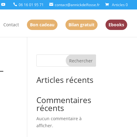
06 16 01 95 71
contact@annickdelfosse.fr
Articles 0
Contact
Bon cadeau
Bilan gratuit
Ebooks
Rechercher
–
Articles récents
Commentaires
récents
Aucun commentaire à
afficher.