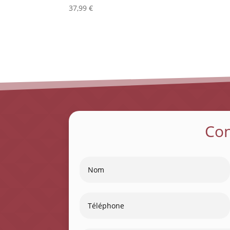
37,99
€
Co